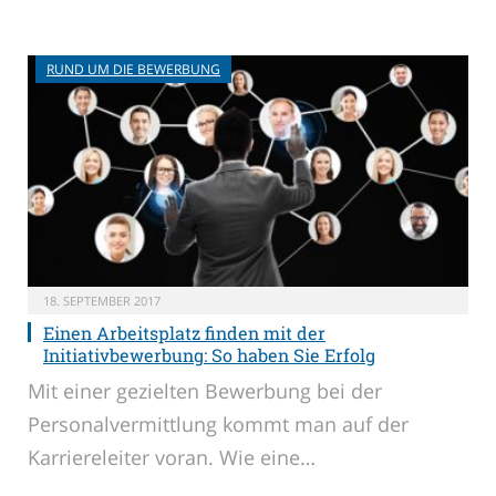
RUND UM DIE BEWERBUNG
18. SEPTEMBER 2017
Einen Arbeitsplatz finden mit der
Initiativbewerbung: So haben Sie Erfolg
Mit einer gezielten Bewerbung bei der
Personalvermittlung kommt man auf der
Karriereleiter voran. Wie eine…