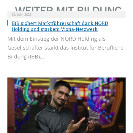
12. JUNI 2026
IBB sichert Marktführerschaft dank NORD
Holding und starkem Viona-Netzwerk
Mit dem Einstieg der NORD Holding als
Gesellschafter stärkt das Institut für Berufliche
Bildung (IBB)…