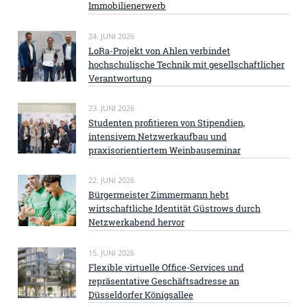
Immobilienerwerb
24. JUNI 2026
LoRa-Projekt von Ahlen verbindet
hochschulische Technik mit gesellschaftlicher
Verantwortung
23. JUNI 2026
Studenten profitieren von Stipendien,
intensivem Netzwerkaufbau und
praxisorientiertem Weinbauseminar
22. JUNI 2026
Bürgermeister Zimmermann hebt
wirtschaftliche Identität Güstrows durch
Netzwerkabend hervor
15. JUNI 2026
Flexible virtuelle Office-Services und
repräsentative Geschäftsadresse an
Düsseldorfer Königsallee