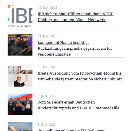
12. JUNI 2026
IBB sichert Marktführerschaft dank NORD
Holding und starkem Viona-Netzwerk
11. JUNI 2026
Landgericht Hanau bestätigt
Rückzahlungsansprüche gegen Tipico für
verlorene Einsätze
10. JUNI 2026
Breite Ausbildung vom Photovoltaik-Modul bis
zur Gebäudesystemintegration sichert Zukunft
9. JUNI 2026
Jörg M. Fegert erhält Deutschen
Kinderschutzpreis und DGKJP Ehrenmedaille
8. JUNI 2026
Jugendliche erleben im EU-Parlament