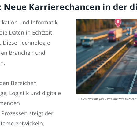
: Neue Karrierechancen in der d
kation und Informatik,
die Daten in Echtzeit
. Diese Technologie
ielen Branchen und
n.
 den Bereichen
e, Logistik und digitale
Telematik im Job – Wie digitale Vernet
hmenden
Prozessen steigt der
steme entwickeln,