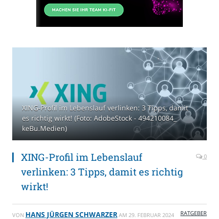
XING-Profil im Lebenslauf verlinken: 3 Tipps, damit
es richtig wirkt! (Foto: AdobeStock - 494210084_
keBu.Medien)
XING-Profil im Lebenslauf
0
verlinken: 3 Tipps, damit es richtig
wirkt!
RATGEBER
HANS JÜRGEN SCHWARZER
VON
AM
29. FEBRUAR 2024