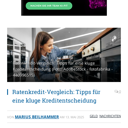
Ratenkredit-Vergleich: Tipps für eine kluge
Kreditentscheidung (Foto: AdobeStock - fotofabrika -
440996515)
Ratenkredit-Vergleich: Tipps für
0
eine kluge Kreditentscheidung
GELD
,
NACHRICHTEN
MARIUS BEILHAMMER
VON
AM
13. MAI 2025