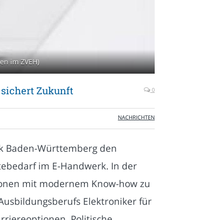
ien im ZVEH)
sichert Zukunft
0
NACHRICHTEN
nik Baden-Württemberg den
tebedarf im E-Handwerk. In der
lationen mit modernem Know-how zu
Ausbildungsberufs Elektroniker für
riereoptionen. Politische