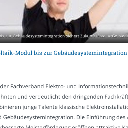
bis zur Gebäudesystemintegration sichert Zukunft (Foto: ArGe Med
ltaik-Modul bis zur Gebäudesystemintegration 
t der Fachverband Elektro- und Informationstech
rzehnten und verdeutlicht den dringenden Fachkräf
binieren junge Talente klassische Elektroinstal
nd Gebäudesystemintegration. Die Einführung des 
esserte Meisterförderung eröffnen attraktive Kar