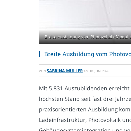
Breite Ausbildung vom Photovoltaik-Modul 
Breite Ausbildung vom Photovo
SABRINA MÜLLER
VON
AM
10. JUNI 2026
Mit 5.831 Auszubildenden erreich
höchsten Stand seit fast drei Jah
praxisorientierten Ausbildung kom
Ladeinfrastruktur, Photovoltaik u
Gebäudesystemintegration und verb