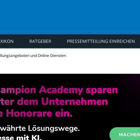
EXIKON
RATGEBER
PRESSEMITTEILUNG EINREICHEN
ws
ltungsangeboten und Online-Diensten