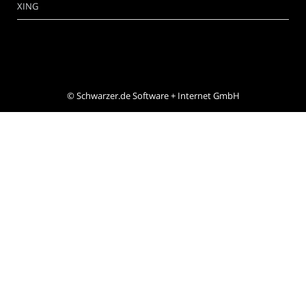
XING
©
Schwarzer.de Software + Internet GmbH