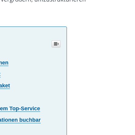
men
z
aket
llem Top-Service
ationen buchbar