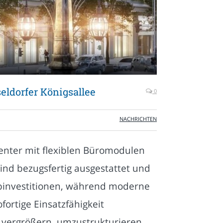
seldorfer Königsallee
0
NACHRICHTEN
enter mit flexiblen Büromodulen
ind bezugsfertig ausgestattet und
rabinvestitionen, während moderne
fortige Einsatzfähigkeit
zu vergrößern, umzustrukturieren