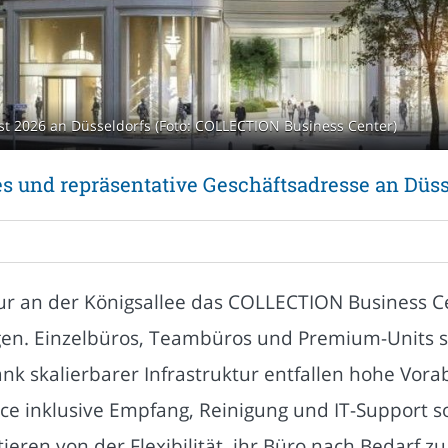
t 2026 an Düsseldorfs (Foto: COLLECTION Business Center)
ces und repräsentative Geschäftsadresse an Düs
ur an der Königsallee das COLLECTION Business C
gen. Einzelbüros, Teambüros und Premium-Units s
Dank skalierbarer Infrastruktur entfallen hohe Vo
ce inklusive Empfang, Reinigung und IT-Support so
eren von der Flexibilität, ihr Büro nach Bedarf 