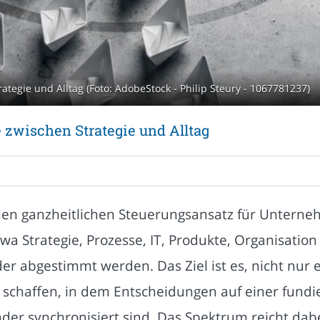
ategie und Alltag (Foto: AdobeStock - Philip Steury - 1067781237)
 zwischen Strategie und Alltag
nen ganzheitlichen Steuerungsansatz für Unterne
 Strategie, Prozesse, IT, Produkte, Organisation 
er abgestimmt werden. Das Ziel ist es, nicht nur 
 schaffen, in dem Entscheidungen auf einer fund
er synchronisiert sind. Das Spektrum reicht dabe