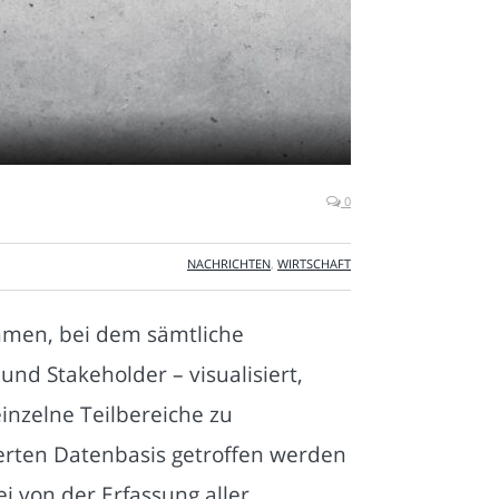
0
NACHRICHTEN
,
WIRTSCHAFT
hmen, bei dem sämtliche
und Stakeholder – visualisiert,
einzelne Teilbereiche zu
ierten Datenbasis getroffen werden
i von der Erfassung aller